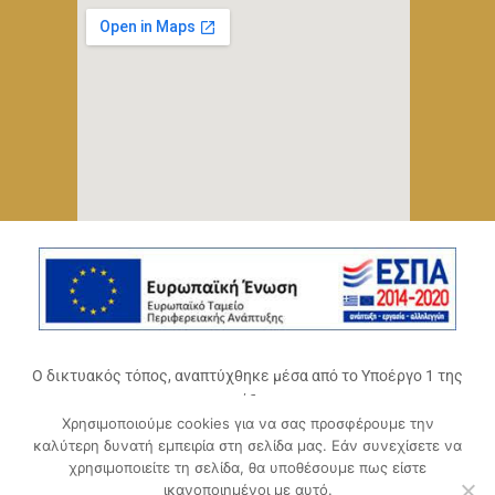
Ο δικτυακός τόπος, αναπτύχθηκε μέσα από το Υποέργο 1 της
πράξης
Χρησιμοποιούμε cookies για να σας προσφέρουμε την
«Ψηφιακό Οικοσύστημα Επιχειρηματικότητας του
καλύτερη δυνατή εμπειρία στη σελίδα μας. Εάν συνεχίσετε να
Επιμελητηρίου Αχαΐας» (ΟΠΣ 5045300)
,
χρησιμοποιείτε τη σελίδα, θα υποθέσουμε πως είστε
Επιχειρησιακό Πρόγραμμα «Δυτική Ελλάδα 2014-2020».
ικανοποιημένοι με αυτό.