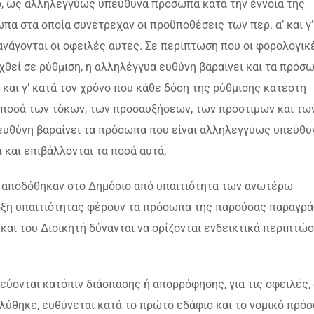
χο, ως αλληλεγγύως υπεύθυνα πρόσωπα κατά την έννοια της
α στα οποία συνέτρεχαν οι προϋποθέσεις των περ. α’ και γ’
ανάγονται οι οφειλές αυτές. Σε περίπτωση που οι φορολογικ
εί σε ρύθμιση, η αλληλέγγυα ευθύνη βαραίνει και τα πρόσ
 και γ’ κατά τον χρόνο που κάθε δόση της ρύθμισης κατέστη
α ποσά των τόκων, των προσαυξήσεων, των προστίμων και τω
υθύνη βαραίνει τα πρόσωπα που είναι αλληλεγγύως υπεύθυν
 και επιβάλλονται τα ποσά αυτά,
ν αποδόθηκαν στο Δημόσιο από υπαιτιότητα των ανωτέρω
ρξη υπαιτιότητας φέρουν τα πρόσωπα της παρούσας παραγρά
αι του Διοικητή δύνανται να ορίζονται ενδεικτικά περιπτώσ
ονται κατόπιν διάσπασης ή απορρόφησης, για τις οφειλές, 
λύθηκε, ευθύνεται κατά το πρώτο εδάφιο και το νομικό πρό