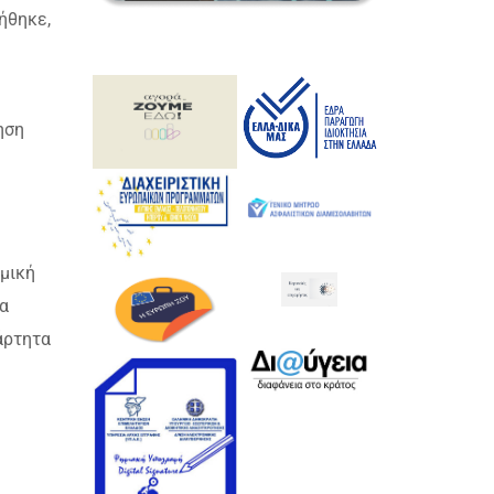
ήθηκε,
ηση
μική
κα
άρτητα