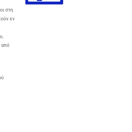
οι στη
κούν εν
υ,
α από
ού