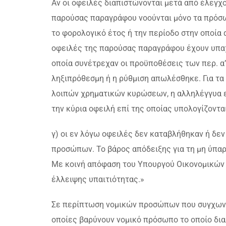
Αν οι οφειλές διαπιστώνονται μετά από έλεγ
παρούσας παραγράφου νοούνται μόνο τα πρόσωπ
το φορολογικό έτος ή την περίοδο στην οποία 
οφειλές της παρούσας παραγράφου έχουν υπαχθ
οποία συνέτρεχαν οι προϋποθέσεις των περ. α’
ληξιπρόθεσμη ή η ρύθμιση απωλέσθηκε. Για τ
λοιπών χρηματικών κυρώσεων, η αλληλέγγυα ε
την κύρια οφειλή επί της οποίας υπολογίζονται
γ) οι εν λόγω οφειλές δεν καταβλήθηκαν ή δε
προσώπων. Το βάρος απόδειξης για τη μη ύπα
Με κοινή απόφαση του Υπουργού Οικονομικών κ
έλλειψης υπαιτιότητας.»
Σε περίπτωση νομικών προσώπων που συγχωνεύ
οποίες βαρύνουν νομικό πρόσωπο το οποίο δια