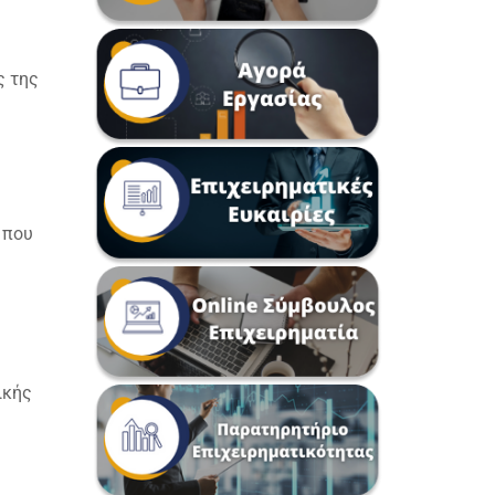
ς της
 που
ικής