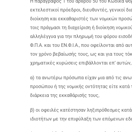
Η παράγραφος 1 του άρθρου 50 του Κώδικα Φορ
εκτελεστικοί πρόεδροι, διευθυντές, γενικοί δι
διοίκηση και εκκαθαριστές των νομικών προσ
τοις πράγμασι τη διαχείριση ή διοίκηση νομικ
αλληλέγγυα για την πληρωμή του φόρου εισοδ
Φ.Π.Α. και του ΕΝ.Φ.Ι.Α., που οφείλονται από 
τον χρόνο βεβαίωσής τους, ως και για τους τό
χρηματικές κυρώσεις επιβάλλονται επ’ αυτών
α) τα ανωτέρω πρόσωπα είχαν μια από τις ανωτ
προσώπου ή της νομικής οντότητας είτε κατά 
διάρκεια της εκκαθάρισής τους,
β) οι οφειλές κατέστησαν ληξιπρόθεσμες κατά
ιδιοτήτων με την επιφύλαξη των επόμενων εδ