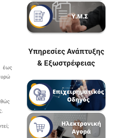
Υπηρεσίες Ανάπτυξης
& Εξωστρέφειας
» έως
 ευρώ
αθώς
ς.
τεί;