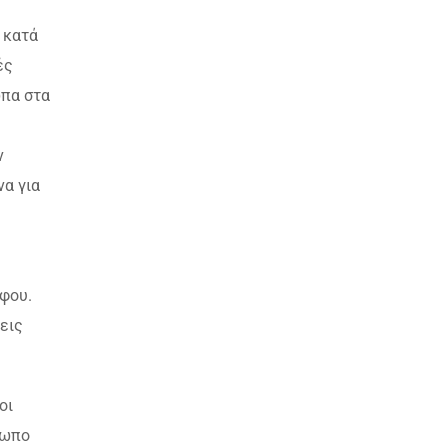
 κατά
ές
ωπα στα
ν
α για
φου.
εις
οι
σωπο