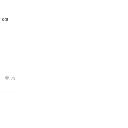
 και
78