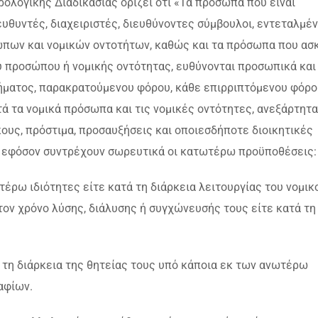
ολογικής Διαδικασίας ορίζει ότι «Τα πρόσωπα που είναι
ευθυντές, διαχειριστές, διευθύνοντες σύμβουλοι, εντεταλμέν
ώπων και νομικών οντοτήτων, καθώς και τα πρόσωπα που ασ
ού προσώπου ή νομικής οντότητας, ευθύνονται προσωπικά και
ήματος, παρακρατούμενου φόρου, κάθε επιρριπτόμενου φόρο
αυτά τα νομικά πρόσωπα και τις νομικές οντότητες, ανεξάρτητ
κους, πρόστιμα, προσαυξήσεις και οποιεσδήποτε διοικητικές
, εφόσον συντρέχουν σωρευτικά οι κατωτέρω προϋποθέσεις:
έρω ιδιότητες είτε κατά τη διάρκεια λειτουργίας του νομικ
τον χρόνο λύσης, διάλυσης ή συγχώνευσής τους είτε κατά τη
 τη διάρκεια της θητείας τους υπό κάποια εκ των ανωτέρω
αφίων.