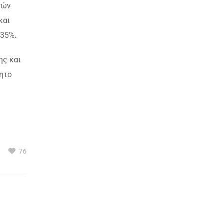
τών
και
,35%.
ης και
ητο
76