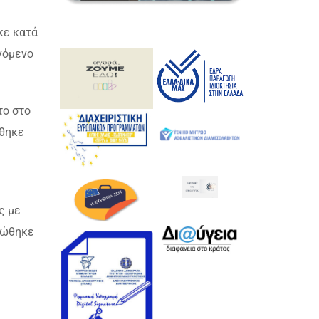
κε κατά
νόμενο
το στο
ώθηκε
ς με
φώθηκε