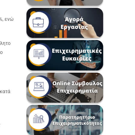
%, ενώ
βλητο
το
 κατά
ς