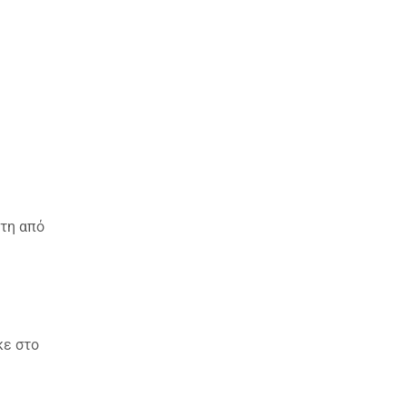
έτη από
κε στο