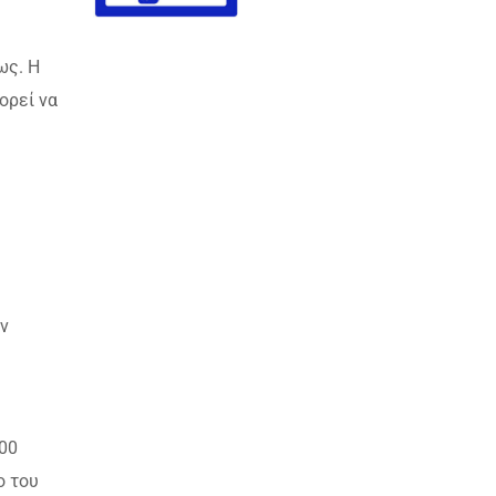
ως. Η
ορεί να
ν
00
ο του