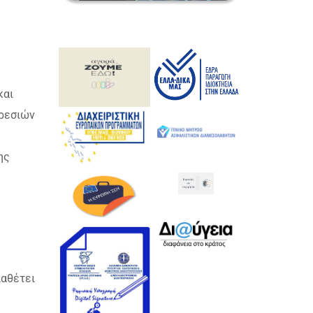
και
ηρεσιών
ης
ιαθέτει