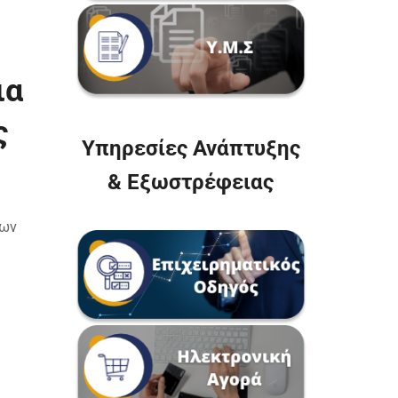
ια
ς
Υπηρεσίες Ανάπτυξης
& Εξωστρέφειας
ων