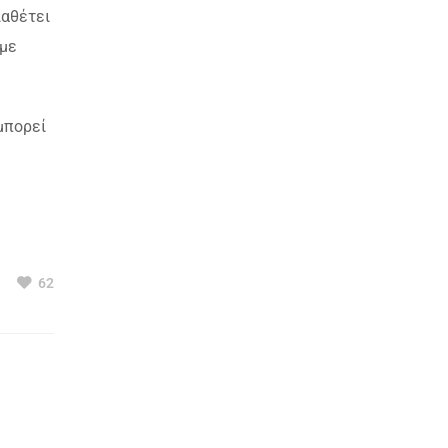
ιαθέτει
 με
μπορεί
62