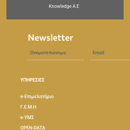
Knowledge A.E
Newsletter
ΥΠΗΡΕΣΙΕΣ
e-Eπιμελητήριο
Γ.Ε.Μ.Η
e-ΥΜΣ
OPEN-DATA