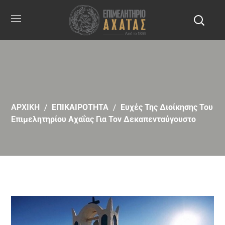
ΑΡΧΙΚΗ
ΕΠΙΚΑΙΡΟΤΗΤΑ
Ευχές Της Διοίκησης Του
Επιμελητηρίου Αχαΐας Για Τον Δεκαπενταύγουστο