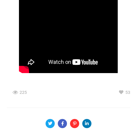
225
53