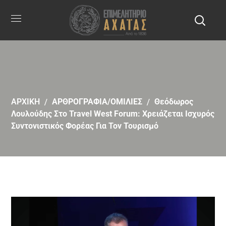
ΑΡΧΙΚΗ
ΑΡΘΡΟΓΡΑΦΙΑ/ΟΜΙΛΙΕΣ
Θεόδωρος
Λουλούδης Στο Travel West Forum: Χρειάζεται Ισχυρός
Συντονιστικός Φορέας Για Τον Τουρισμό