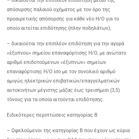
– δικαιούται την επιπλέον επιδότηση μέσω της
απόσυρσης παλαιού οχήματος με τον όρο της
προαιρετικής απόσυρσης για κάθε νέο H/O για το
οποίο αιτείται επιδότησης (πλην ποδηλάτων),
– δικαιούται την επιπλέον επιδότηση για την αγορά
«έξυπνου» σημείου επαναφόρτισης Η/Ο, με ανώτατο
αριθμό επιδοτούμενων «έξυπνων» σημείων
επαναφόρτισης Η/Ο ίσο με τον συνολικό αριθμό
αμιγώς ηλεκτρικών επιβατικών/επαγγελματικών
αυτοκινήτων μέγιστης μάζας έως τρεισήμισι (3,5)
τόνους για τα οποία αιτούνται επιδότησης.
Ειδικότερες περιπτώσεις κατηγορίας Β
– Ωφελούμενοι της κατηγορίας Β που έχουν ως κύρια