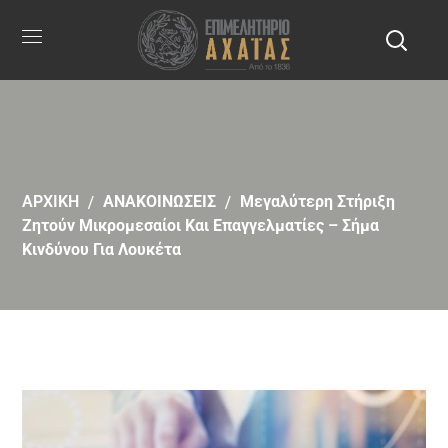
ΑΡΧΙΚΗ
ΑΝΑΚΟΙΝΩΣΕΙΣ
Μεγαλύτερη Στήριξη
Ζητούν Μικρομεσαίοι Και Επαγγελματίες – Σήμα
Κινδύνου Για Λουκέτα