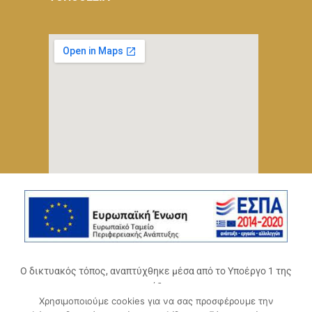
Ο δικτυακός τόπος, αναπτύχθηκε μέσα από το Υποέργο 1 της
πράξης
Χρησιμοποιούμε cookies για να σας προσφέρουμε την
«Ψηφιακό Οικοσύστημα Επιχειρηματικότητας του