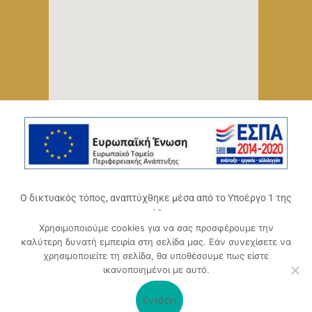
Ο δικτυακός τόπος, αναπτύχθηκε μέσα από το Υποέργο 1 της
πράξης
Χρησιμοποιούμε cookies για να σας προσφέρουμε την
«Ψηφιακό Οικοσύστημα Επιχειρηματικότητας του
καλύτερη δυνατή εμπειρία στη σελίδα μας. Εάν συνεχίσετε να
Επιμελητηρίου Αχαΐας» (ΟΠΣ 5045300)
,
χρησιμοποιείτε τη σελίδα, θα υποθέσουμε πως είστε
Επιχειρησιακό Πρόγραμμα «Δυτική Ελλάδα 2014-2020».
ικανοποιημένοι με αυτό.
Συγχρηματοδοτείται από την Ευρωπαϊκή Ένωση (Ευρωπαϊκό
Ταμείο Περιφερειακής Ανάπτυξης ΕΤΠΑ) και από εθνικούς
Εντάξει
πόρους μέσω του ΠΔΕ.