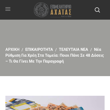
ΑΡΧΙΚΗ
ΕΠΙΚΑΙΡΟΤΗΤΑ
ΤΕΛΕΥΤΑΙΑ ΝΕΑ
Νέα
Ρύθμιση Για Χρέη Στα Ταμεία: Ποιοι Πάνε Σε 48 Δόσεις
– Τι Θα Γίνει Με Την Παραγραφή