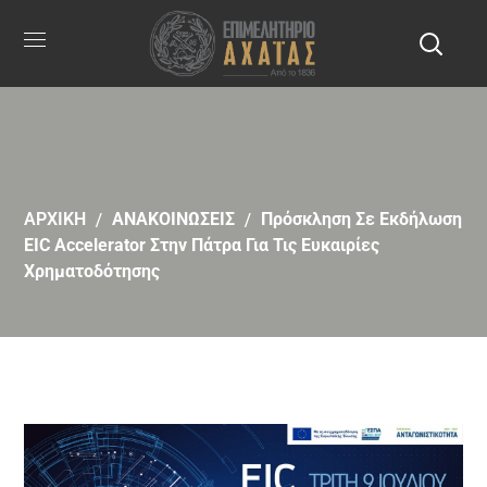
ΑΡΧΙΚΗ
ΑΝΑΚΟΙΝΩΣΕΙΣ
Πρόσκληση Σε Εκδήλωση
EIC Accelerator Στην Πάτρα Για Τις Ευκαιρίες
Χρηματοδότησης