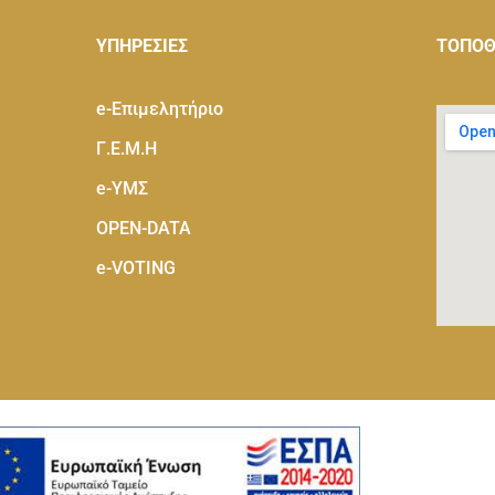
ΥΠΗΡΕΣΙΕΣ
ΤΟΠΟΘ
e-Eπιμελητήριο
Γ.Ε.Μ.Η
e-ΥΜΣ
OPEN-DATA
e-VOTING