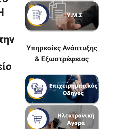
Η
την
Υπηρεσίες Ανάπτυξης
& Εξωστρέφειας
είο