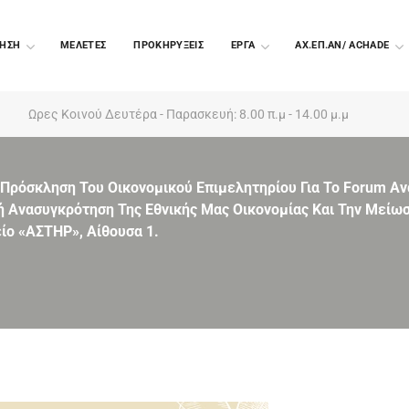
ΗΣΗ
ΜΕΛΕΤΕΣ
ΠΡΟΚΗΡΥΞΕΙΣ
EΡΓΑ
ΑΧ.ΕΠ.ΑΝ/ ACHADE
Ωρες Κοινού Δευτέρα - Παρασκευή: 8.00 π.μ - 14.00 μ.μ
Πρόσκληση Του Οικονομικού Επιμελητηρίου Για Το Forum Α
ή Ανασυγκρότηση Της Εθνικής Μας Οικονομίας Και Την Μείωσ
είο «ΑΣΤΗΡ», Αίθουσα 1.