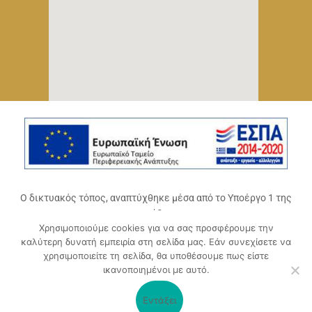
Ο δικτυακός τόπος, αναπτύχθηκε μέσα από το Υποέργο 1 της
πράξης
Χρησιμοποιούμε cookies για να σας προσφέρουμε την
«Ψηφιακό Οικοσύστημα Επιχειρηματικότητας του
καλύτερη δυνατή εμπειρία στη σελίδα μας. Εάν συνεχίσετε να
Επιμελητηρίου Αχαΐας» (ΟΠΣ 5045300)
,
χρησιμοποιείτε τη σελίδα, θα υποθέσουμε πως είστε
Επιχειρησιακό Πρόγραμμα «Δυτική Ελλάδα 2014-2020».
ικανοποιημένοι με αυτό.
Συγχρηματοδοτείται από την Ευρωπαϊκή Ένωση (Ευρωπαϊκό
Ταμείο Περιφερειακής Ανάπτυξης ΕΤΠΑ) και από εθνικούς
Εντάξει
πόρους μέσω του ΠΔΕ.