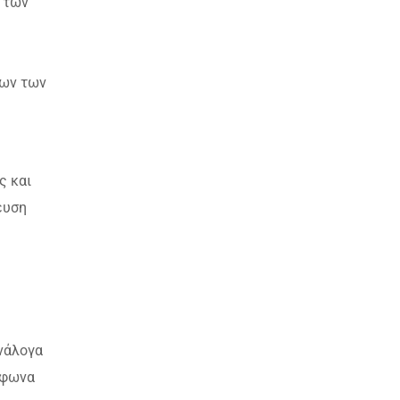
ι των
ίων των
ς και
ευση
ανάλογα
μφωνα