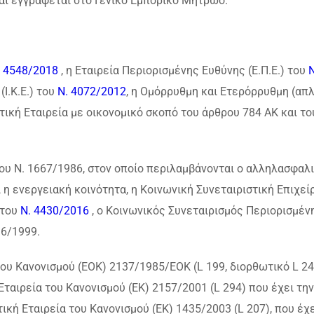
αι εγγράφεται στο Γενικό Εμπορικό Μητρώο.
. 4548/2018
, η Εταιρεία Περιορισμένης Ευθύνης (Ε.Π.Ε.) του
Ν
(Ι.Κ.Ε.) του
Ν. 4072/2012
, η Ομόρρυθμη και Ετερόρρυθμη (απλ
στική Εταιρεία με οικονομικό σκοπό του άρθρου 784 ΑΚ και το
του Ν. 1667/1986, στον οποίο περιλαμβάνονται ο αλληλασφαλι
ι η ενεργειακή κοινότητα, η Κοινωνική Συνεταιριστική Επιχεί
 του
Ν. 4430/2016
, ο Κοινωνικός Συνεταιρισμός Περιορισμέν
16/1999.
ου Κανονισμού (ΕΟΚ) 2137/1985/ΕΟΚ (L 199, διορθωτικό L 24
Εταιρεία του Κανονισμού (ΕΚ) 2157/2001 (L 294) που έχει τη
ική Εταιρεία του Κανονισμού (ΕΚ) 1435/2003 (L 207), που έχε