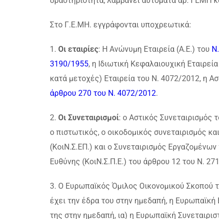
δραστηριότητα, λαμβάνει αυτόματα αρ. ΓΕΜΗ κ
Στο Γ.Ε.ΜΗ. εγγράφονται υποχρεωτικά:
1.
Οι εταιρίες
: Η Ανώνυμη Εταιρεία (Α.Ε.) του
Ν
3190/1955
, η Ιδιωτική Κεφαλαιουχική Εταιρεία 
κατά μετοχές) Εταιρεία του Ν. 4072/2012, η Α
άρθρου 270 του Ν. 4072/2012
.
2.
Οι Συνεταιρισμοί
: ο Αστικός Συνεταιρισμός 
ο πιστωτικός, ο οικοδομικός συνεταιρισμός κα
(ΚοιΝ.Σ.ΕΠ.) και ο Συνεταιρισμός Εργαζομένων
Ευθύνης (ΚοιΝ.Σ.Π.Ε.) του άρθρου 12 του Ν. 27
3. Ο Ευρωπαϊκός Όμιλος Οικονομικού Σκοπού τ
έχει την έδρα του στην ημεδαπή, η Ευρωπαϊκή 
της στην ημεδαπή, ια) η Ευρωπαϊκή Συνεταιριστ