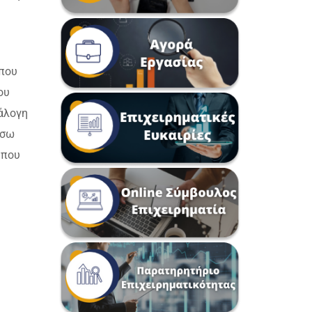
 που
ου
νάλογη
έσω
 που