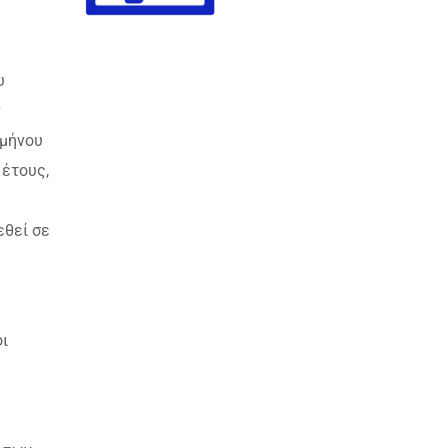
υ
ν
ιμήνου
 έτους,
εθεί σε
οι