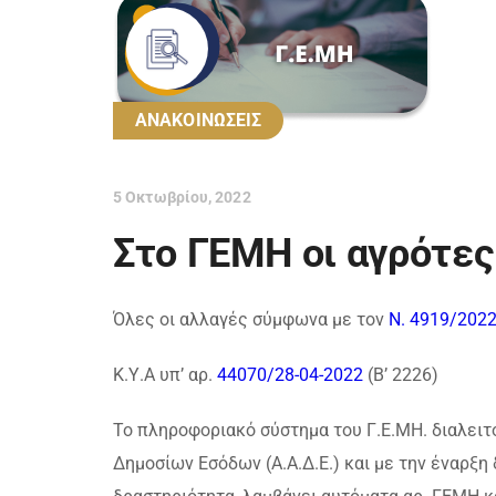
ΑΝΑΚΟΙΝΩΣΕΙΣ
5 Οκτωβρίου, 2022
Στο ΓΕΜΗ οι αγρότε
Όλες οι αλλαγές σύμφωνα με τον
Ν. 4919/202
Κ.Υ.Α υπ’ αρ.
44070/28-04-2022
(Β’ 2226)
Το πληροφοριακό σύστημα του Γ.Ε.ΜΗ. διαλειτ
Δημοσίων Εσόδων (Α.Α.Δ.Ε.) και με την έναρξ