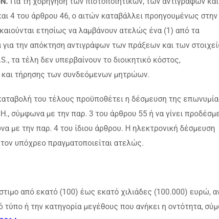
ωΝ.
Για τη χορήγηση των πιστοποιητικών, των αντιγράφων κα
αι 4 του άρθρου 46, ο αιτών καταβάλλει προηγουμένως στην
δικαιούνται ετησίως να λαμβάνουν ατελώς ένα (1) από τα
κά για την απόκτηση αντιγράφων των πράξεων και των στοιχε
I.S., τα τέλη δεν υπερβαίνουν το διοικητικό κόστος,
 και τήρησης των συνδεόμενων μητρώων.
 καταβολή του τέλους προϋποθέτει η δέσμευση της επωνυμία
.ΜΗ., σύμφωνα με την παρ. 3 του άρθρου 55 ή να γίνει προδέσμ
α με την παρ. 4 του ίδιου άρθρου. Η ηλεκτρονική δέσμευση
ο τον υπόχρεο πραγματοποιείται ατελώς.
στιμο από εκατό (100) έως εκατό χιλιάδες (100.000) ευρώ, 
ό τύπο ή την κατηγορία μεγέθους που ανήκει η οντότητα, σύ