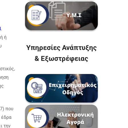
.
ή ή
υ
Υπηρεσίες Ανάπτυξης
& Εξωστρέφειας
στικός,
ρηση
ης
7) που
ν έδρα
ι την