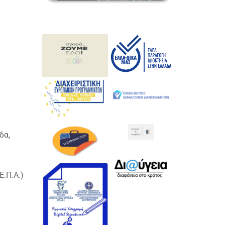
δα,
Ε.Π.Α.)