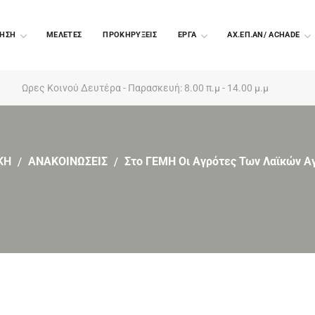
ΗΣΗ
ΜΕΛΕΤΕΣ
ΠΡΟΚΗΡΥΞΕΙΣ
EΡΓΑ
ΑΧ.ΕΠ.ΑΝ/ ACHADE
Ωρες Κοινού Δευτέρα - Παρασκευή: 8.00 π.μ - 14.00 μ.μ
ΚΗ
ΑΝΑΚΟΙΝΩΣΕΙΣ
Στο ΓΕΜΗ Οι Αγρότες Των Λαϊκών Α