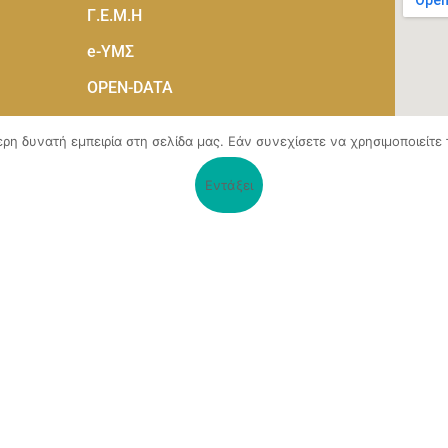
Γ.Ε.Μ.Η
e-ΥΜΣ
OPEN-DATA
e-VOTING
η δυνατή εμπειρία στη σελίδα μας. Εάν συνεχίσετε να χρησιμοποιείτε 
Εντάξει
 τόπος, αναπτύχθηκε μέσα από το Υποέργο 1 της πράξης
Επιχειρηματικότητας του Επιμελητηρίου Αχαΐας» (ΟΠΣ 5045300)
,