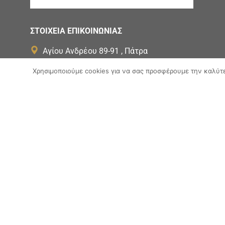
ΣΤΟΙΧΕΙΑ ΕΠΙΚΟΙΝΩΝΙΑΣ
Αγίου Ανδρέου 89-91 , Πάτρα
Χρησιμοποιούμε cookies για να σας προσφέρουμε την καλύτερ
2610277779
Ώρες κοινού Δευτέρα - Παρασκευή :
08:00-14:00
Copyright ©
2026
Powered by
Knowledge A.E
Ο δικτυακός
«Ψηφιακό Οικοσύστημα 