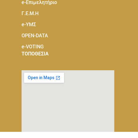
e-Eπιμελητήριο
Γ.Ε.Μ.Η
e-ΥΜΣ
OPEN-DATA
e-VOTING
ΤΟΠΟΘΕΣΙΑ