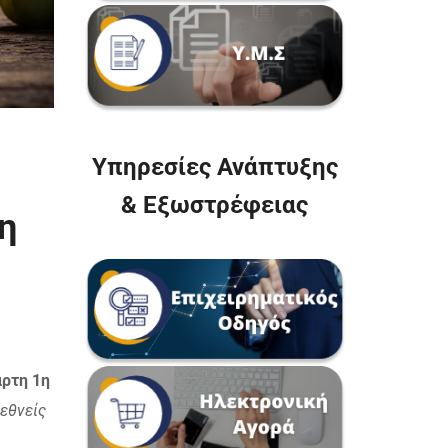
Υπηρεσίες Ανάπτυξης
& Εξωστρέφειας
η
άρτη 1η
εθνείς