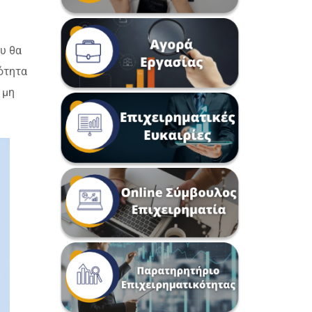
υ θα
ότητα
 μη