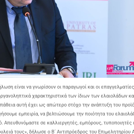
λωση είναι να γνωρίσουν οι παραγωγοί και οι επαγγελματίε
οργανοληπτικά χαρακτηριστικά των ίδιων των ελαιολάδων κα
σπάθεια αυτή έχει ως απώτερο στόχο την ανάπτυξη του προϊ
γήσουμε εμπειρία, να βελτιώσουμε την ποιότητα του ελαιολά
τό. Απευθυνόμαστε σε καλλιεργητές, εμπόρους, τυποποιητές 
υλειά τους», δήλωσε ο Β΄ Αντιπρόεδρος του Επιμελητηρίου Α