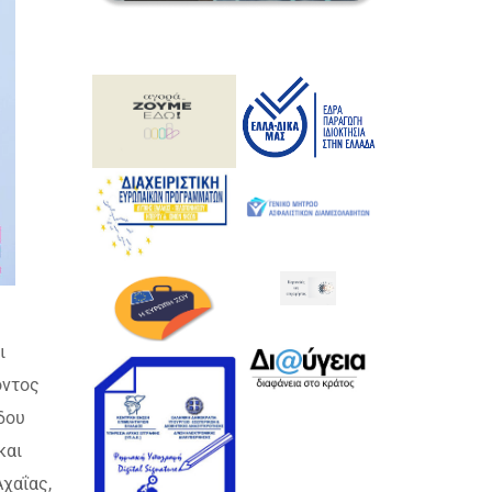
ς
ι
όντος
δου
και
χαΐας,