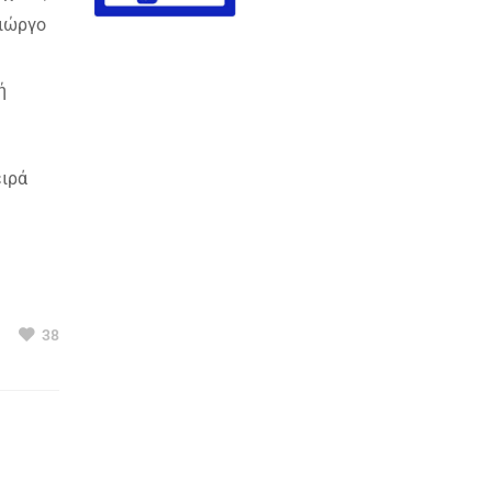
Γιώργο
ή
ειρά
38