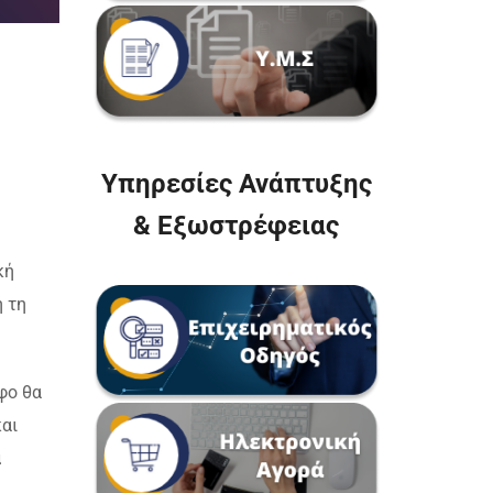
Υπηρεσίες Ανάπτυξης
& Εξωστρέφειας
κή
 τη
φο θα
αι
α