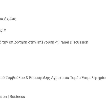
ου Αχαΐας
ας_*
 την επιδότηση στην επένδυση»*, Panel Discussion
κού Συμβούλου & Επικεφαλής Αγροτικού Τομέα Επιμελητηρίο
ion | Business