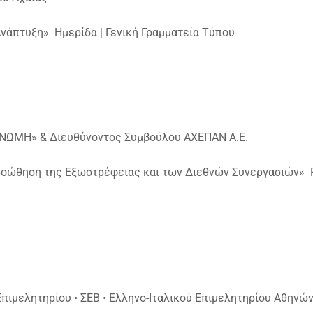
νάπτυξη» Ημερίδα | Γενική Γραμματεία Τύπου
«ΓΝΩΜΗ» & Διευθύνοντος Συμβούλου ΑΧΕΠΑΝ Α.Ε.
ροώθηση της Εξωστρέφειας και των Διεθνών Συνεργασιών» 
Επιμελητηρίου • ΣΕΒ • Ελληνο-Ιταλικού Επιμελητηρίου Αθηνώ