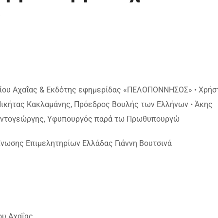
ίου Αχαΐας & Εκδότης εφημερίδας «ΠΕΛΟΠΟΝΝΗΣΟΣ» • Χρήσ
Νικήτας Κακλαμάνης, Πρόεδρος Βουλής των Ελλήνων • Άκης
Κοντογεώργης, Υφυπουργός παρά τω Πρωθυπουργώ
 Ένωσης Επιμελητηρίων Ελλάδας Γιάννη Βουτσινά
ου Αχαΐας