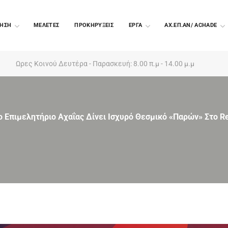
ΗΣΗ
ΜΕΛΕΤΕΣ
ΠΡΟΚΗΡΥΞΕΙΣ
EΡΓΑ
ΑΧ.ΕΠ.ΑΝ/ ACHADE
Ωρες Κοινού Δευτέρα - Παρασκευή: 8.00 π.μ - 14.00 μ.μ
ο Επιμελητήριο Αχαΐας Δίνει Ισχυρό Θεσμικό «παρών» Στο R