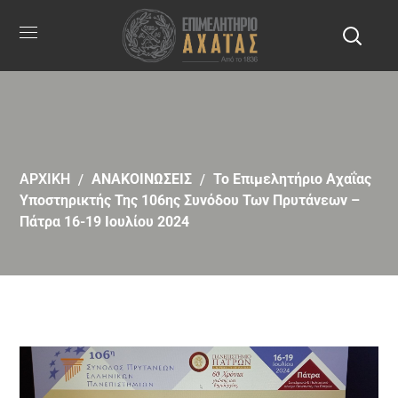
ΑΡΧΙΚΗ
ΑΝΑΚΟΙΝΩΣΕΙΣ
Το Επιμελητήριο Αχαΐας
Υποστηρικτής Της 106ης Συνόδου Των Πρυτάνεων –
Πάτρα 16-19 Ιουλίου 2024