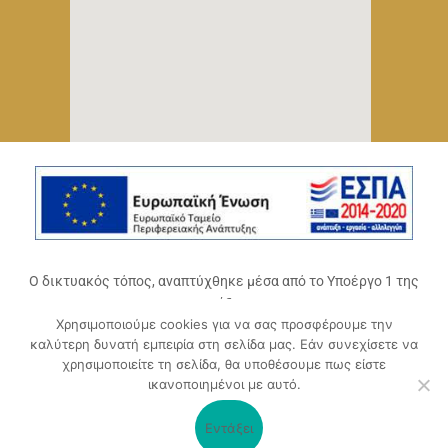
Ο δικτυακός τόπος, αναπτύχθηκε μέσα από το Υποέργο 1 της
πράξης
Χρησιμοποιούμε cookies για να σας προσφέρουμε την
«Ψηφιακό Οικοσύστημα Επιχειρηματικότητας του
καλύτερη δυνατή εμπειρία στη σελίδα μας. Εάν συνεχίσετε να
Επιμελητηρίου Αχαΐας» (ΟΠΣ 5045300)
,
χρησιμοποιείτε τη σελίδα, θα υποθέσουμε πως είστε
Επιχειρησιακό Πρόγραμμα «Δυτική Ελλάδα 2014-2020».
ικανοποιημένοι με αυτό.
Συγχρηματοδοτείται από την Ευρωπαϊκή Ένωση (Ευρωπαϊκό
Ταμείο Περιφερειακής Ανάπτυξης ΕΤΠΑ) και από εθνικούς
Εντάξει
πόρους μέσω του ΠΔΕ.