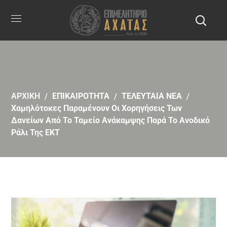
ΑΡΧΙΚΗ
ΕΠΙΚΑΙΡΟΤΗΤΑ
ΤΕΛΕΥΤΑΙΑ ΝΕΑ
Χαμηλότοκες Παραμένουν Οι Χορηγήσεις Των
Δανείων Από Το Ταμείο Ανάκαμψης Παρά Το Ανοδικό
Ράλι Της ΕΚΤ