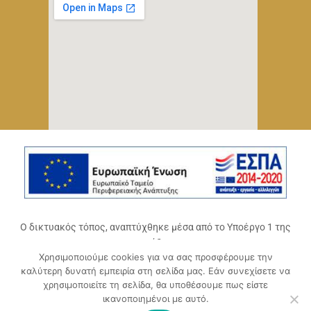
Ο δικτυακός τόπος, αναπτύχθηκε μέσα από το Υποέργο 1 της
πράξης
Χρησιμοποιούμε cookies για να σας προσφέρουμε την
«Ψηφιακό Οικοσύστημα Επιχειρηματικότητας του
καλύτερη δυνατή εμπειρία στη σελίδα μας. Εάν συνεχίσετε να
Επιμελητηρίου Αχαΐας» (ΟΠΣ 5045300)
,
χρησιμοποιείτε τη σελίδα, θα υποθέσουμε πως είστε
Επιχειρησιακό Πρόγραμμα «Δυτική Ελλάδα 2014-2020».
ικανοποιημένοι με αυτό.
Συγχρηματοδοτείται από την Ευρωπαϊκή Ένωση (Ευρωπαϊκό