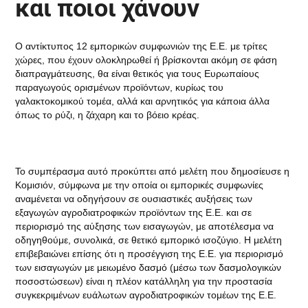
και ποιοι χάνουν
Ο αντίκτυπος 12 εμπορικών συμφωνιών της Ε.Ε. με τρίτες
χώρες, που έχουν ολοκληρωθεί ή βρίσκονται ακόμη σε φάση
διαπραγμάτευσης, θα είναι θετικός για τους Ευρωπαίους
παραγωγούς ορισμένων προϊόντων, κυρίως του
γαλακτοκομικού τομέα, αλλά και αρνητικός για κάποια άλλα
όπως το ρύζι, η ζάχαρη και το βόειο κρέας.
Το συμπέρασμα αυτό προκύπτει από μελέτη που δημοσίευσε η
Κομισιόν, σύμφωνα με την οποία οι εμπορικές συμφωνίες
αναμένεται να οδηγήσουν σε ουσιαστικές αυξήσεις των
εξαγωγών αγροδιατροφικών προϊόντων της Ε.Ε. και σε
περιορισμό της αύξησης των εισαγωγών, με αποτέλεσμα να
οδηγηθούμε, συνολικά, σε θετικό εμπορικό ισοζύγιο. Η μελέτη
επιβεβαιώνει επίσης ότι η προσέγγιση της Ε.Ε. για περιορισμό
των εισαγωγών με μειωμένο δασμό (μέσω των δασμολογικών
ποσοστώσεων) είναι η πλέον κατάλληλη για την προστασία
συγκεκριμένων ευάλωτων αγροδιατροφικών τομέων της Ε.Ε.