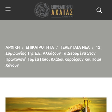
ΑΡΧΙΚΗ
ΕΠΙΚΑΙΡΟΤΗΤΑ
ΤΕΛΕΥΤΑΙΑ ΝΕΑ
12
Συμφωνίες Της Ε.Ε. Αλλάζουν Τα Δεδομένα Στον
Πρωτογενή Τομέα Ποιοι Κλάδοι Κερδίζουν Και Ποιοι
Χάνουν