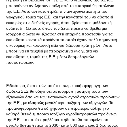
Η μελέτη επιβεβαιώνει ότι η Ε.Ε. και ο γεωργικός της τομέας
μπορούν να αντλήσουν οφέλη από το εμπορικό θεματολόγιο
της Ε.Ε. Αυτό αντικατοπτρίζει την ανταγωνιστικότητα του
γεωργικού τομέα της Ε.Ε. και την ικανότητά του να αξιοποιεί
ευκαιρίες στις διεθνείς αγορές, όπου βρίσκεται η μελλοντική
ανάπτυξη. Ωστόσο, όπως τονίζεται, πρέπει να βρεθεί μια
ισορροπία ώστε να εξασφαλιστεί επαρκής προστασία για τα
ευαίσθητα κοινοτικά προϊόντα τα οποία έχουν πολύ σημαντική
οικονομική και κοινωνική αξία για διάφορα κράτη-μέλη. Αυτό
μπορεί να επιτευχθεί με περιορισμένα ανοίγματα για
ευαίσθητους τομείς της Ε.Ε. μέσω δασμολογικών
ποσοστώσεων.
Ειδικότερα, διαπιστώνεται ότι η σωρευτική εφαρμογή των
δώδεκα ΣΕΣ θα οδηγήσει σε ισόρροπη αύξηση τόσο των
εξαγωγών όσο και των εισαγωγών αγροδιατροφικών προϊόντων
της Ε.Ε., με ελαφρώς μεγαλύτερη αύξηση των εξαγωγών. Τα
προαναφερόμενα θα οδηγήσουν σε περαιτέρω αύξηση το
καθαρό θετικό εμπορικό ισοζύγιο αγροδιατροφικών προϊόντων
της Ε.Ε. -το οποίο προβλέπεται ήδη ότι θα παραμείνει σε
μεγάλο βαθμό θετικό το 2030- κατά 800 εκατ. έως 1 δισ. ευρώ,