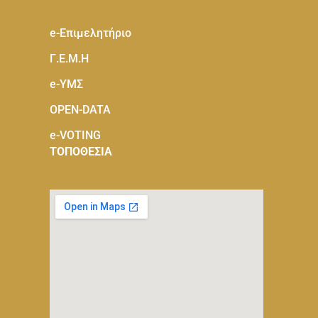
e-Eπιμελητήριο
Γ.Ε.Μ.Η
e-ΥΜΣ
OPEN-DATA
e-VOTING
ΤΟΠΟΘΕΣΙΑ