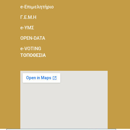
e-Eπιμελητήριο
Γ.Ε.Μ.Η
e-ΥΜΣ
OPEN-DATA
e-VOTING
ΤΟΠΟΘΕΣΙΑ