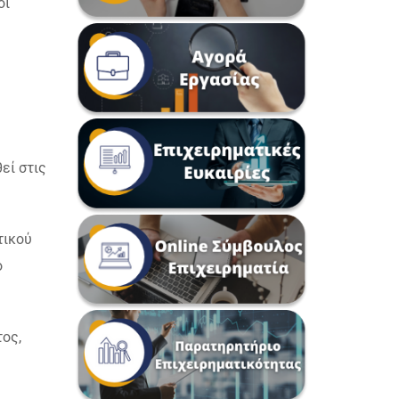
οι
εί στις
τικού
ό
τος,