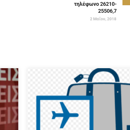
τηλέφωνο 26210-
25506,7
2 Μαΐου, 2018