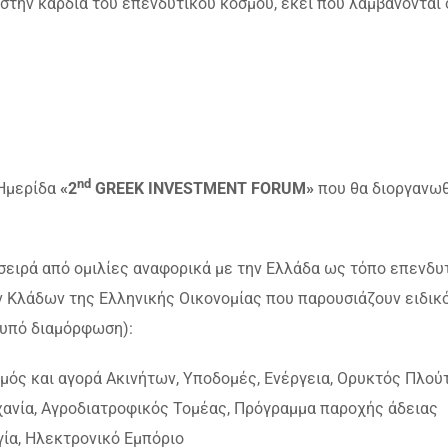
στην καρδιά του επενδυτικού κόσμου, εκεί που λαμβάνονται 
nd
 Ημερίδα
«2
GREEK
INVESTMENT
FORUM»
που θα διοργανωθ
 σειρά από ομιλίες αναφορικά με την Ελλάδα ως τόπο επενδυ
 Κλάδων της Ελληνικής Οικονομίας που παρουσιάζουν ειδικ
(υπό διαμόρφωση):
σμός και αγορά Ακινήτων, Υποδομές, Ενέργεια, Ορυκτός Πλού
χανία, Αγροδιατροφικός Τομέας, Πρόγραμμα παροχής άδειας
ία, Ηλεκτρονικό Εμπόριο