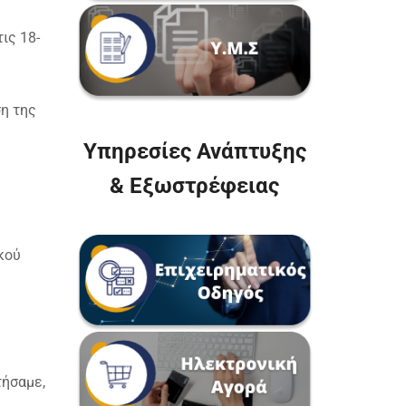
ις 18-
ση της
Υπηρεσίες Ανάπτυξης
& Εξωστρέφειας
κού
ς
τήσαμε,