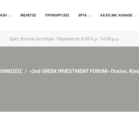
ΗΣΗ
ΜΕΛΕΤΕΣ
ΠΡΟΚΗΡΥΞΕΙΣ
EΡΓΑ
ΑΧ.ΕΠ.ΑΝ/ ACHADE
Ωρες Κοινού Δευτέρα - Παρασκευή: 8.00 π.μ - 14.00 μ.μ
ΟΙΝΩΣΕΙΣ
«2nd GREEK INVESTMENT FORUM» Πεκίνο, Κίνα,