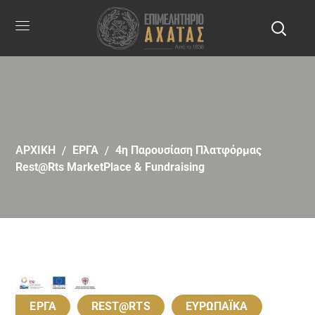
ΑΡΧΙΚΗ
EΡΓΑ
4η Παρουσίαση Πλατφόρμας
Rest@rts MarketPlace & Fundraising
EΡΓΑ
REST@RTS
ΕΥΡΩΠΑΪΚΑ