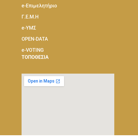
e-Eπιμελητήριο
Γ.Ε.Μ.Η
e-ΥΜΣ
OPEN-DATA
e-VOTING
ΤΟΠΟΘΕΣΙΑ