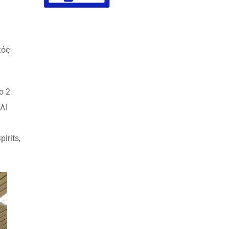
κός
ο 2
ΛΙ
irits,