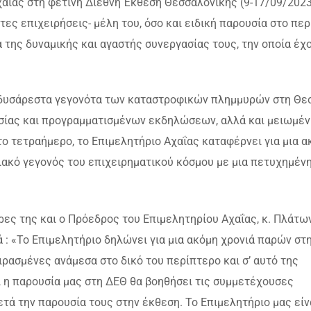
χαΐας στη φετινή Διεθνή Έκθεση Θεσσαλονίκης (9-17/09/2023
τες επιχειρήσεις- μέλη του, όσο και ειδική παρουσία στο πε
 της δυναμικής και αγαστής συνεργασίας τους, την οποία έχο
σάρεστα γεγονότα των καταστροφικών πλημμυρών στη Θεσ
σίας και προγραμματισμένων εκδηλώσεων, αλλά και μειωμέν
 τετραήμερο, το Επιμελητήριο Αχαΐας καταφέρνει για μια α
ιακό γεγονός του επιχειρηματικού κόσμου με μια πετυχημένη
ες της και ο Πρόεδρος του Επιμελητηρίου Αχαΐας, κ. Πλάτω
: «Το Επιμελητήριο δηλώνει για μια ακόμη χρονιά παρών στ
ιρασμένες ανάμεσα στο δικό του περίπτερο και σ’ αυτό της
 η παρουσία μας στη ΔΕΘ θα βοηθήσει τις συμμετέχουσες
τά την παρουσία τους στην έκθεση. Το Επιμελητήριο μας είν