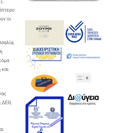
),
ρίπτερο
υν οι
σαλία,
η
κόμα
 και
νας
η ΔΕΘ,
αι