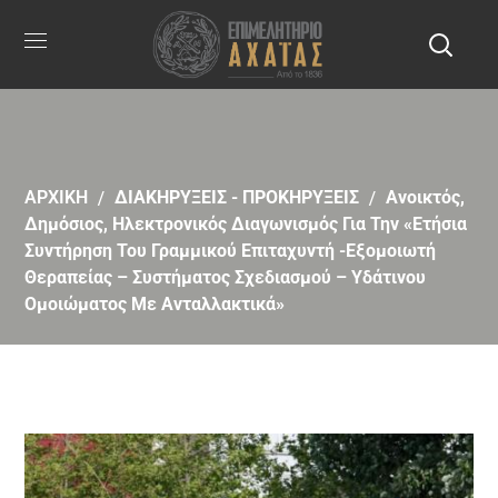
ΑΡΧΙΚΗ
ΔΙΑΚΗΡΥΞΕΙΣ - ΠΡΟΚΗΡΥΞΕΙΣ
Aνοικτός,
Δημόσιος, Ηλεκτρονικός Διαγωνισμός Για Την «Ετήσια
Συντήρηση Του Γραμμικού Επιταχυντή -Εξομοιωτή
Θεραπείας – Συστήματος Σχεδιασμού – Υδάτινου
Ομοιώματος Με Ανταλλακτικά»