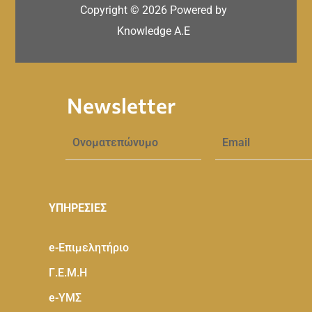
Copyright ©
2026
Powered by
Knowledge A.E
Newsletter
ΥΠΗΡΕΣΙΕΣ
e-Eπιμελητήριο
Γ.Ε.Μ.Η
e-ΥΜΣ