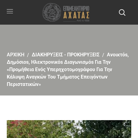
ΑΡΧΙΚΗ
ΔΙΑΚΗΡΥΞΕΙΣ - ΠΡΟΚΗΡΥΞΕΙΣ
Aνοικτόs,
Δημόσιοs, Ηλεκτρονικόs Διαγωνισμόs Για Την
«Προμήθεια Ενός Υπερηχοτομογράφου Για Την
Κάλυψη Αναγκών Του Τμήματος Επειγόντων
Περιστατικών»