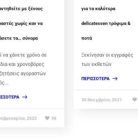
αντηθείτε με ξένους
για τα καλύτερα
ραστές χωρίς καν να
delicatessen τρόφιμα &
άσετε τα… σύνορα
ποτά
τί να χάνετε χρόνο σε
Ξεκίνησαν οι εγγραφές
ίδια και χρονοβόρες
των εκθετών
ζητήσεις αγοραστών
ΠΕΡΙΣΣΌΤΕΡΑ
ς...
ΙΣΣΌΤΕΡΑ
30 Νοεμβρίου, 2021
Φεβρουαρίου, 2022
99