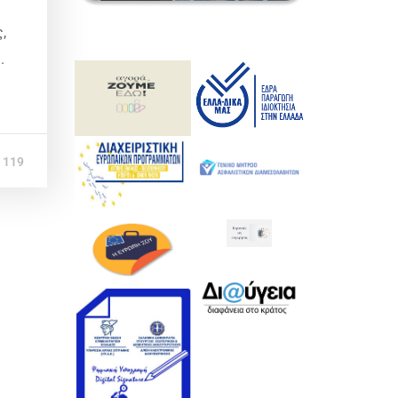
,
.
119