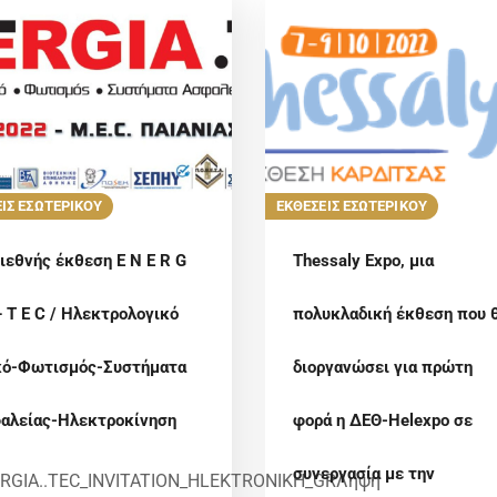
ΙΣ ΕΣΩΤΕΡΙΚΟΥ
ΕΚΘΕΣΕΙΣ ΕΣΩΤΕΡΙΚΟΥ
διεθνής έκθεση E N E R G
Thessaly Expo, μια
– T E C / Ηλεκτρολογικό
πολυκλαδική έκθεση που 
κό-Φωτισμός-Συστήματα
διοργανώσει για πρώτη
αλείας-Ηλεκτροκίνηση
φορά η ΔΕΘ-Helexpo σε
συνεργασία με την
RGIA..TEC_INVITATION_HLEKTRONIKH_GRΛήψη