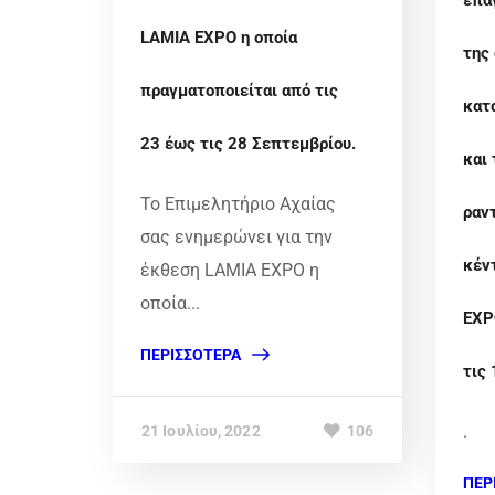
επα
LAMIA EXPO η οποία
της
πραγματοποιείται από τις
κατ
23 έως τις 28 Σεπτεμβρίου.
και 
Το Επιμελητήριο Αχαίας
ραν
σας ενημερώνει για την
κέν
έκθεση LAMIA EXPO η
οποία...
EXP
ΠΕΡΙΣΣΌΤΕΡΑ
τις
.
21 Ιουλίου, 2022
106
ΠΕΡ