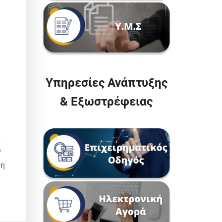
Υπηρεσίες Ανάπτυξης
& Εξωστρέφειας
α
υ
τη