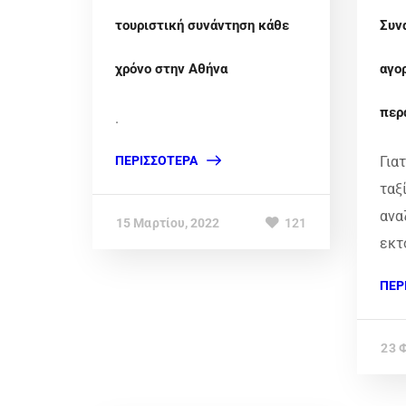
τουριστική συνάντηση κάθε
Συν
χρόνο στην Αθήνα
αγο
περ
.
ΠΕΡΙΣΣΌΤΕΡΑ
Για
ταξ
ανα
15 Μαρτίου, 2022
121
εκτό
ΠΕΡ
23 