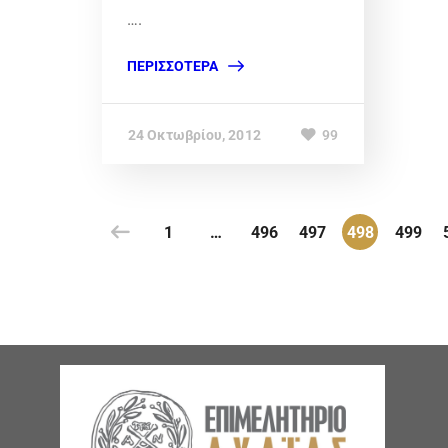
….
ΠΕΡΙΣΣΌΤΕΡΑ
24 Οκτωβρίου, 2012
99
1
…
496
497
498
499