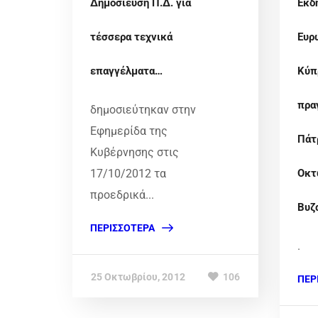
Δημοσίευση Π.Δ. για
Eκδ
τέσσερα τεχνικά
Ευρ
επαγγέλματα…
Κύπ
πρα
δημοσιεύτηκαν στην
Εφημερίδα της
Πάτ
Κυβέρνησης στις
17/10/2012 τα
Οκτ
προεδρικά...
Βυζ
ΠΕΡΙΣΣΌΤΕΡΑ
.
25 Οκτωβρίου, 2012
106
ΠΕΡ