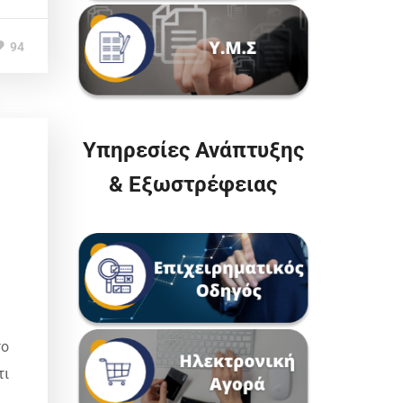
94
Υπηρεσίες Ανάπτυξης
& Εξωστρέφειας
το
τι