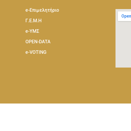
e-Eπιμελητήριο
Γ.Ε.Μ.Η
e-ΥΜΣ
OPEN-DATA
e-VOTING