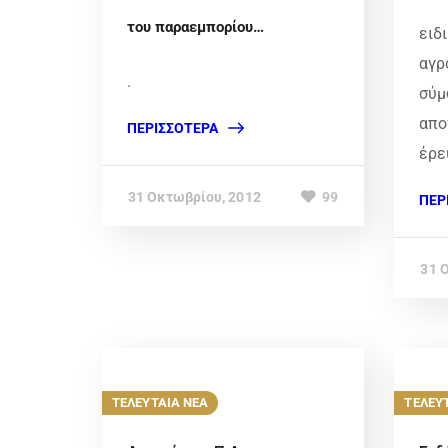
του παραεμπορίου…
ειδ
αγρ
.
σύμ
απο
ΠΕΡΙΣΣΌΤΕΡΑ
έρε
31 Οκτωβρίου, 2012
99
ΠΕΡ
31 
ΤΕΛΕΥΤΑΙΑ ΝΕΑ
ΤΕΛΕΥ