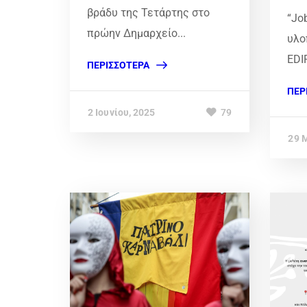
βράδυ της Τετάρτης στο
“Jo
πρώην Δημαρχείο...
υλο
EDI
ΠΕΡΙΣΣΌΤΕΡΑ
ΠΕΡ
2 Ιουνίου, 2025
79
29 