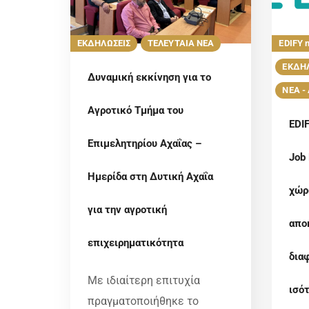
ΕΚΔΗΛΩΣΕΙΣ
ΤΕΛΕΥΤΑΙΑ ΝΕΑ
EDIFY 
ΕΚΔΗΛ
Δυναμική εκκίνηση για το
ΝΕΑ -
Αγροτικό Τμήμα του
EDI
Επιμελητηρίου Αχαΐας –
Job
Ημερίδα στη Δυτική Αχαΐα
χώρ
για την αγροτική
απο
επιχειρηματικότητα
δια
Με ιδιαίτερη επιτυχία
ισό
πραγματοποιήθηκε το