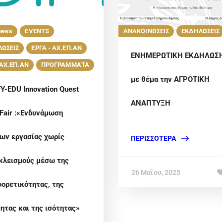
news
EVENTS
ΑΝΑΚΟΙΝΩΣΕΙΣ
ΕΚΔΗΛΩΣΕΙΣ
ΩΣΕΙΣ
ΕΡΓΑ - ΑΧ.ΕΠ.ΑΝ
ΕΝΗΜΕΡΩΤΙΚΗ ΕΚΔΗΛΩΣ
 ΑΧ.ΕΠ.ΑΝ
ΠΡΟΓΡΑΜΜΑΤΑ
με θέμα την ΑΓΡΟΤΙΚΗ
FY-EDU Innovation Quest
ΑΝΑΠΤΥΞΗ
 Fair :«Ενδυνάμωση
ων εργασίας χωρίς
ΠΕΡΙΣΣΌΤΕΡΑ
κλεισμούς μέσω της
26 Μαΐου, 2025
φορετικότητας, της
τητας και της ισότητας»