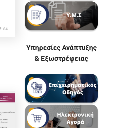
84
Υπηρεσίες Ανάπτυξης
& Εξωστρέφειας