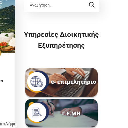
Υπηρεσίες Διοικητικής
Εξυπηρέτησης
τα
ramΛήψη