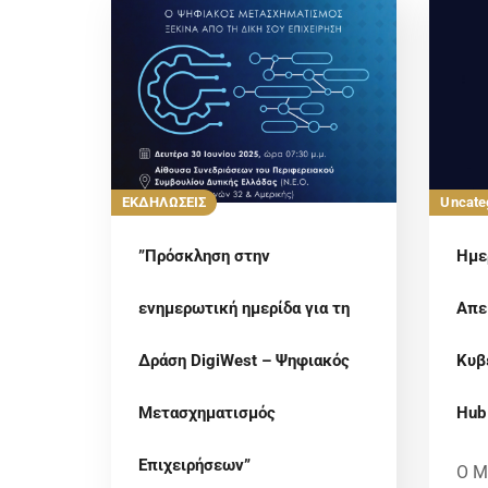
ΕΚΔΗΛΩΣΕΙΣ
Uncate
”Πρόσκληση στην
Ημε
ενημερωτική ημερίδα για τη
Απε
Δράση DigiWest – Ψηφιακός
Κυβ
Μετασχηματισμός
Hub
Επιχειρήσεων”
Ο Μ