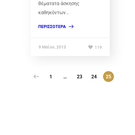
θέματατα άσκησης
καθηκόντων...
ΠΕΡΙΣΣΌΤΕΡΑ
9 Μαΐου, 2013
119
1
…
23
24
25