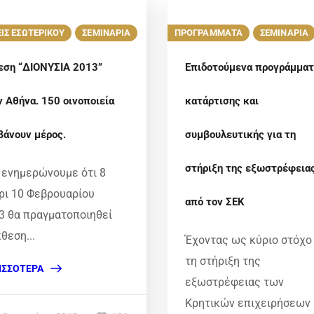
ΙΣ ΕΣΩΤΕΡΙΚΟΥ
ΣΕΜΙΝΑΡΙΑ
ΠΡΟΓΡΑΜΜΑΤΑ
ΣΕΜΙΝΑΡΙΑ
εση “ΔΙΟΝΥΣΙΑ 2013”
Επιδοτούμενα προγράμματ
ν Αθήνα. 150 οινοποιεία
κατάρτισης και
βάνουν μέρος.
συμβουλευτικής για τη
στήριξη της εξωστρέφεια
 ενημερώνουμε ότι 8
ρι 10 Φεβρουαρίου
από τον ΣΕΚ
3 θα πραγματοποιηθεί
κθεση...
Έχοντας ως κύριο στόχο
τη στήριξη της
ΙΣΣΌΤΕΡΑ
εξωστρέφειας των
Κρητικών επιχειρήσεων