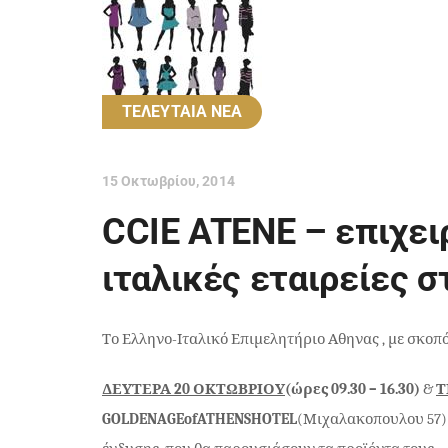
ΤΕΛΕΥΤΑΙΑ ΝΕΑ
15 Οκτωβρίου, 2014
CCIE ATENE – επιχει
ιταλικές εταιρείες σ
Το Ελληνο-Ιταλικό Επιμελητήριο Αθηνας , με σκοπ
ΔΕΥΤΕΡΑ 20 ΟΚΤΩΒΡΙΟΥ
(ώρες 09.30 – 16.30)
&
Τ
GOLDEN
AGE
of
ATHENS
HOTEL
(Μιχαλακοπουλου 57) ε