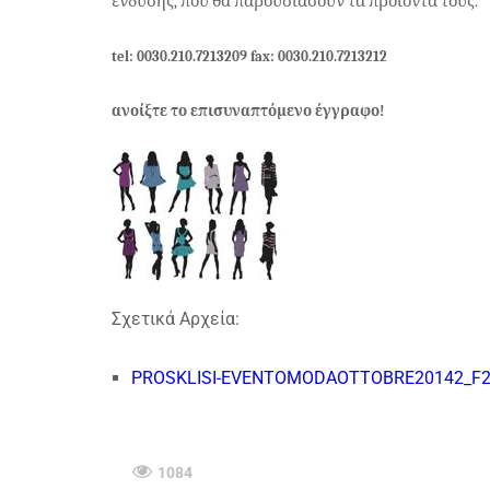
ένδυσης, που θα παρουσιάσουν τα προϊόντα τους.
tel: 0030.210.7213209 fax: 0030.210.7213212
ανοίξτε το επισυναπτόμενο έγγραφο!
Σχετικά Αρχεία:
PROSKLISI-EVENTOMODAOTTOBRE20142_F2
1084