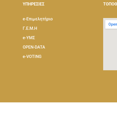
ΥΠΗΡΕΣΙΕΣ
ΤΟΠΟΘ
e-Eπιμελητήριο
Γ.Ε.Μ.Η
e-ΥΜΣ
OPEN-DATA
e-VOTING