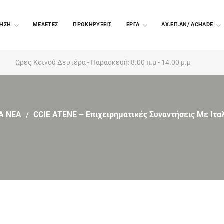
ΗΣΗ
ΜΕΛΕΤΕΣ
ΠΡΟΚΗΡΥΞΕΙΣ
EΡΓΑ
ΑΧ.ΕΠ.ΑΝ/ ACHADE
Ωρες Κοινού Δευτέρα - Παρασκευή: 8.00 π.μ - 14.00 μ.μ
Α ΝΕΑ
CCIE ATENE – Επιχειρηματικές Συναντήσεις Με Ιτα