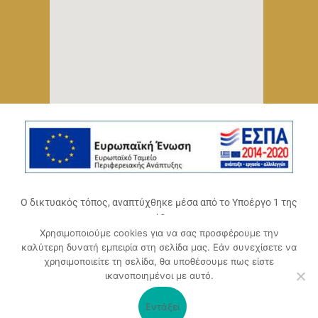
Ο δικτυακός τόπος, αναπτύχθηκε μέσα από το Υποέργο 1 της
πράξης
Χρησιμοποιούμε cookies για να σας προσφέρουμε την
«Ψηφιακό Οικοσύστημα Επιχειρηματικότητας του
καλύτερη δυνατή εμπειρία στη σελίδα μας. Εάν συνεχίσετε να
Επιμελητηρίου Αχαΐας» (ΟΠΣ 5045300)
,
χρησιμοποιείτε τη σελίδα, θα υποθέσουμε πως είστε
Επιχειρησιακό Πρόγραμμα «Δυτική Ελλάδα 2014-2020».
ικανοποιημένοι με αυτό.
Συγχρηματοδοτείται από την Ευρωπαϊκή Ένωση (Ευρωπαϊκό
Ταμείο Περιφερειακής Ανάπτυξης ΕΤΠΑ) και από εθνικούς
Εντάξει
πόρους μέσω του ΠΔΕ.