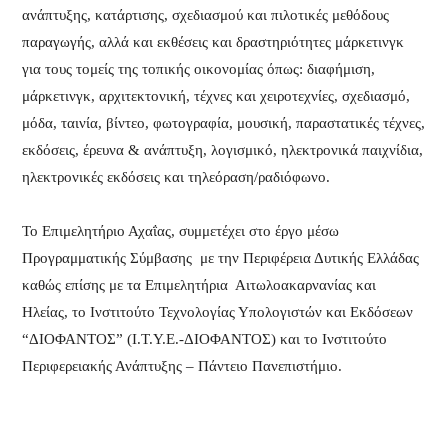
ανάπτυξης, κατάρτισης, σχεδιασμού και πιλοτικές μεθόδους
παραγωγής, αλλά και εκθέσεις και δραστηριότητες μάρκετινγκ
για τους τομείς της τοπικής οικονομίας όπως: διαφήμιση,
μάρκετινγκ, αρχιτεκτονική, τέχνες και χειροτεχνίες, σχεδιασμό,
μόδα, ταινία, βίντεο, φωτογραφία, μουσική, παραστατικές τέχνες,
εκδόσεις, έρευνα & ανάπτυξη, λογισμικό, ηλεκτρονικά παιχνίδια,
ηλεκτρονικές εκδόσεις και τηλεόραση/ραδιόφωνο.
Το Επιμελητήριο Αχαΐας, συμμετέχει στο έργο μέσω
Προγραμματικής Σύμβασης με την Περιφέρεια Δυτικής Ελλάδας
καθώς επίσης με τα Επιμελητήρια Αιτωλοακαρνανίας και
Ηλείας, το Ινστιτούτο Τεχνολογίας Υπολογιστών και Εκδόσεων
“ΔΙΟΦΑΝΤΟΣ” (Ι.Τ.Υ.Ε.-ΔΙΟΦΑΝΤΟΣ) και το Ινστιτούτο
Περιφερειακής Ανάπτυξης – Πάντειο Πανεπιστήμιο.