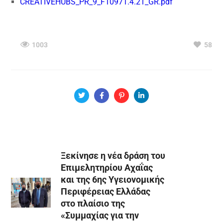
CREATIVEHUBS_PR_9_F10971.4.21_GR.pdf
1003
58
Ξεκίνησε η νέα δράση του
Επιμελητηρίου Αχαΐας
και της 6ης Υγειονομικής
Περιφέρειας Ελλάδας
στο πλαίσιο της
«Συμμαχίας για την