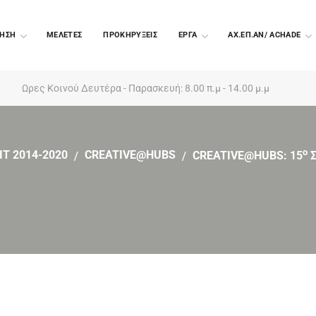
ΗΣΗ
ΜΕΛΕΤΕΣ
ΠΡΟΚΗΡΥΞΕΙΣ
EΡΓΑ
ΑΧ.ΕΠ.ΑΝ/ ACHADE
Ωρες Κοινού Δευτέρα - Παρασκευή: 8.00 π.μ - 14.00 μ.μ
Ο
IT 2014-2020
CREATIVE@HUBS
CREATIVE@HUBS: 15
Σ