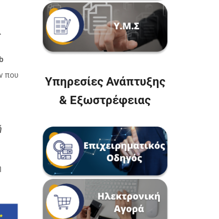
ς
b
ν που
Υπηρεσίες Ανάπτυξης
& Εξωστρέφειας
ή
ή