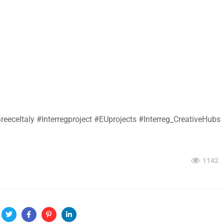
GreeceItaly #Interregproject #EUprojects #Interreg_CreativeHubs
1142