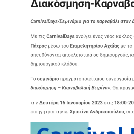
Διακόσμηση-Καρναβα
CarnivalDays/Σεμινάριο για το καρναβάλι στον 
Με τις
CarnivalDays
ανοίγει ένας νέος κύκλος
Πάτρας
μέσω του
Επιμελητηρίου Αχαΐας
με το
απευθύνονται αποκλειστικά σε δημιουργούς, κα
δημιουργικού κλάδου.
Το
σεμινάριο
πραγματοποιείταισε συνεργασία μ
διακόσμηση – Καρναβαλική Βιτρίνα»
. Θα πραγμ
την
Δευτέρα 16 Ιανουαρίου 2023
στις
18:00-20
εισηγήτρια την
κ. Χριστίνα Ανδρικοπούλου
, υπ