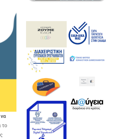
 να
α το
υς