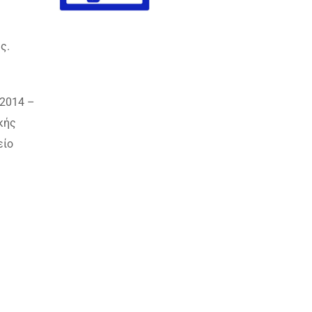
ς.
 2014 –
κής
είο