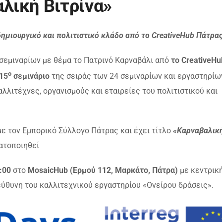
λική Βιτρίνα»
δημιουργικό και πολιτιστικό κλάδο από το CreativeHub Πάτρα
 σεμιναρίων με θέμα το Πατρινό Καρναβάλι από
το CreativeHu
ο
15
σεμινάριο
της σειράς των 24 σεμιναρίων και εργαστηρίω
λλιτέχνες, οργανισμούς και εταιρείες του πολιτιστικού και
ε τον Εμπορικό Σύλλογο Πάτρας και έχει τίτλο
«Καρναβαλικ
ατοποιηθεί
:00
στο
MosaicHub (Ερμού 112, Μαρκάτο, Πάτρα)
με κεντρικ
εύθυνη του καλλιτεχνικού εργαστηρίου «Ονείρου δράσεις».