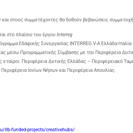
ν και στους συμμετέχοντες θα δοθούν βεβαιώσεις συμμετοχή
ται στο πλαίσιο του έργου
Interreg
όγραμμα Εδαφικής Συνεργασίας INTERREG V-A Ελλάδα-Ιταλία
αΐας μέσω Προγραμματικής Σύμβασης με την Περιφέρεια Δυτι
ς εταίροι: Περιφέρεια Δυτικής Ελλάδας – Περιφερειακό Ταμ
 Περιφέρεια Ιονίων Νήσων και Περιφέρεια Απουλίας.
.eu/rlb-funded-projects/creativehubs/