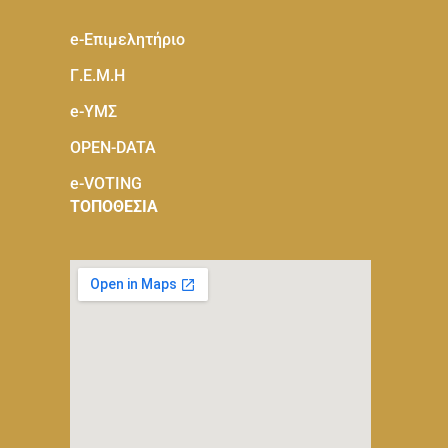
e-Eπιμελητήριο
Γ.Ε.Μ.Η
e-ΥΜΣ
OPEN-DATA
e-VOTING
ΤΟΠΟΘΕΣΙΑ