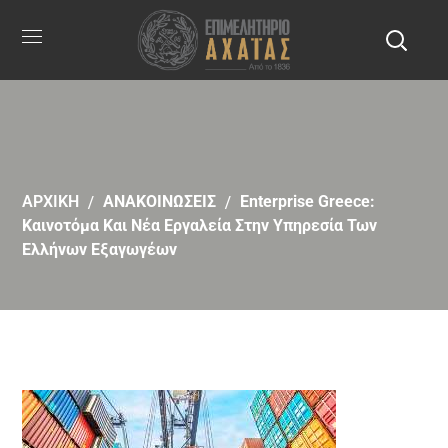
ΑΡΧΙΚΗ
ΑΝΑΚΟΙΝΩΣΕΙΣ
Enterprise Greece:
Καινοτόμα Και Νέα Εργαλεία Στην Υπηρεσία Των
Ελλήνων Εξαγωγέων