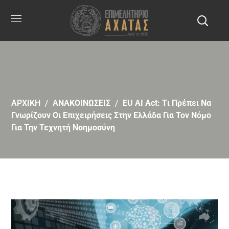
ΑΡΧΙΚΗ
ΑΝΑΚΟΙΝΩΣΕΙΣ
EU AI Act: Tι Πρέπει Να
Γνωρίζουν Οι Επιχειρήσεις Στην Ελλάδα Για Τον Νόμο
Για Την Τεχνητή Νοημοσύνη