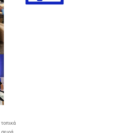
 τοπικά
 σειρά