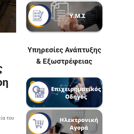
Υπηρεσίες Ανάπτυξης
& Εξωστρέφειας
ς
ρη
εία του