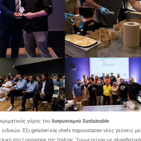
οκριματικός γύρος του
διαγωνισμ
ού
Sustainable
ιδικών. Έξι gelatieri και chefs παρουσίασαν νέες γεύσεις με
ελικό στο Longarone της Ιταλίας. Συμμετείχαν με αλφαβητική