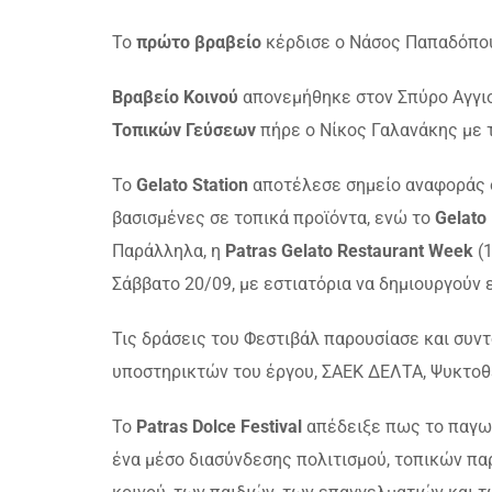
Το
πρώτο βραβείο
κέρδισε ο Νάσος Παπαδόπουλο
Βραβείο Κοινού
απονεμήθηκε στον Σπύρο Αγγιού
Τοπικών Γεύσεων
πήρε ο Νίκος Γαλανάκης με τ
Το
Gelato Station
αποτέλεσε σημείο αναφοράς ό
βασισμένες σε τοπικά προϊόντα, ενώ το
Gelato
Παράλληλα, η
Patras Gelato Restaurant Week
(1
Σάββατο 20/09, με εστιατόρια να δημιουργούν 
Τις δράσεις του Φεστιβάλ παρουσίασε και συντ
υποστηρικτών του έργου, ΣΑΕΚ ΔΕΛΤΑ, Ψυκτοθερ
Το
Patras Dolce Festival
απέδειξε πως το παγωτ
ένα μέσο διασύνδεσης πολιτισμού, τοπικών πα