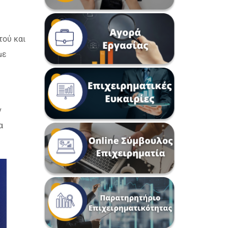
τού και
με
ν
α