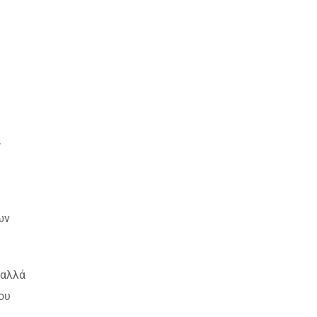
.
ων
 αλλά
ου