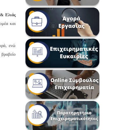
 & Ελιάς
ομέα και
ορά, ενώ
α βραβείο