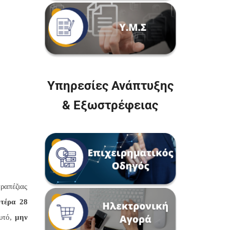
Υπηρεσίες Ανάπτυξης
& Εξωστρέφειας
ραπέζιας
υτέρα 28
αυτό,
μην