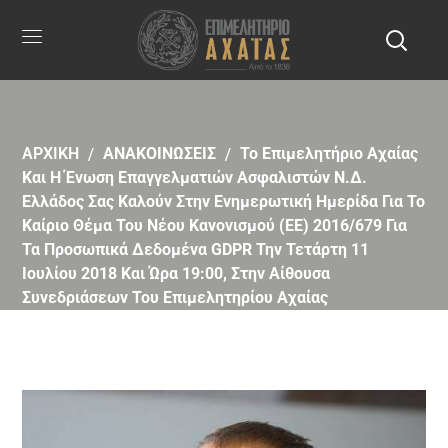
ΑΡΧΙΚΗ
ΑΝΑΚΟΙΝΩΣΕΙΣ
To Επιμελητήριο Αχαίας
Και Η Ένωση Επαγγελματιών Ασφαλιστών Ν.Δ.
Ελλάδος Σας Καλούν Στην Ενημερωτική Ημερίδα Για Το
Καίριο Θέμα Του Νέου Κανονισμού (ΕΕ) 2016/679 Για
Τα Προσωπικά Δεδομένα GDPR Την Τετάρτη 11
Ιουλίου 2018 Και Ώρα 19:00, Στην Αίθουσα
Συνεδριάσεων Του Επιμελητηρίου Αχαίας