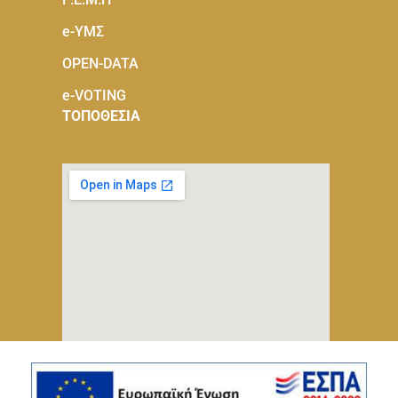
e-ΥΜΣ
OPEN-DATA
e-VOTING
ΤΟΠΟΘΕΣΙΑ