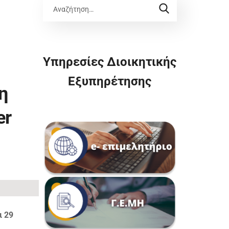
Υπηρεσίες Διοικητικής
Εξυπηρέτησης
η
er
ι 29