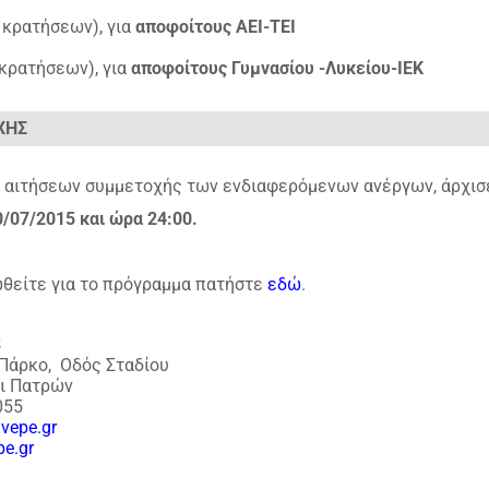
κρατήσεων), για
αποφοίτους ΑΕΙ-ΤΕΙ
κρατήσεων), για
αποφοίτους Γυμνασίου -Λυκείου-ΙΕΚ
ΧΗΣ
ν αιτήσεων συμμετοχής των ενδιαφερόμενων ανέργων, άρχισ
/07/2015 και ώρα 24:00.
ωθείτε για το πρόγραμμα πατήστε
εδώ
.
Β
Πάρκο,
Οδός Σταδίου
νι Πατρών
055
vepe.gr
e.gr