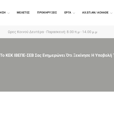
ΗΣΗ
ΜΕΛΕΤΕΣ
ΠΡΟΚΗΡΥΞΕΙΣ
EΡΓΑ
ΑΧ.ΕΠ.ΑΝ/ ACHADE
Ωρες Κοινού Δευτέρα - Παρασκευή: 8.00 π.μ - 14.00 μ.μ
To KEK ΙΒΕΠΕ-ΣΕΒ Σας Ενημερώνει Ότι Ξεκίνησε Η Υποβολή 