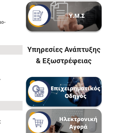
ιο-
Υπηρεσίες Ανάπτυξης
& Εξωστρέφειας
,
ς