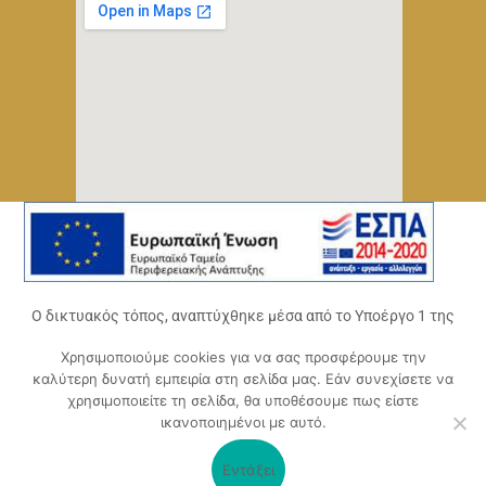
Ο δικτυακός τόπος, αναπτύχθηκε μέσα από το Υποέργο 1 της
πράξης
Χρησιμοποιούμε cookies για να σας προσφέρουμε την
«Ψηφιακό Οικοσύστημα Επιχειρηματικότητας του
καλύτερη δυνατή εμπειρία στη σελίδα μας. Εάν συνεχίσετε να
Επιμελητηρίου Αχαΐας» (ΟΠΣ 5045300)
,
χρησιμοποιείτε τη σελίδα, θα υποθέσουμε πως είστε
Επιχειρησιακό Πρόγραμμα «Δυτική Ελλάδα 2014-2020».
ικανοποιημένοι με αυτό.
Συγχρηματοδοτείται από την Ευρωπαϊκή Ένωση (Ευρωπαϊκό
Ταμείο Περιφερειακής Ανάπτυξης ΕΤΠΑ) και από εθνικούς
Εντάξει
πόρους μέσω του ΠΔΕ.