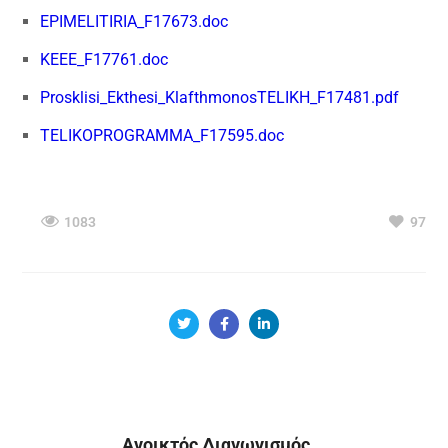
EPIMELITIRIA_F17673.doc
KEEE_F17761.doc
Prosklisi_Ekthesi_KlafthmonosTELIKH_F17481.pdf
TELIKOPROGRAMMA_F17595.doc
1083
97
Ανοικτός Διαγωνισμός