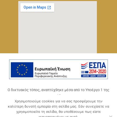
Ο δικτυακός τόπος, αναπτύχθηκε μέσα από το Υποέργο 1 της
πράξης
Χρησιμοποιούμε cookies για να σας προσφέρουμε την
«Ψηφιακό Οικοσύστημα Επιχειρηματικότητας του
καλύτερη δυνατή εμπειρία στη σελίδα μας. Εάν συνεχίσετε να
Επιμελητηρίου Αχαΐας» (ΟΠΣ 5045300)
,
χρησιμοποιείτε τη σελίδα, θα υποθέσουμε πως είστε
Επιχειρησιακό Πρόγραμμα «Δυτική Ελλάδα 2014-2020».
ικανοποιημένοι με αυτό.