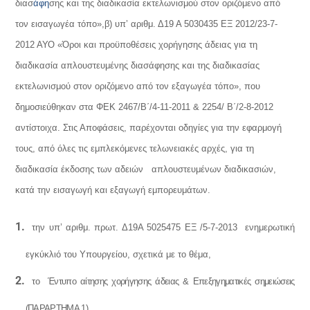
διασ
άφη
σης και της διαδικασία εκτελωνισμού στον οριζόμενο από
τον εισαγωγέα τόπο»,
β) υπ’ αριθμ. Δ19
Α 5030435 ΕΞ 2012/23-7-
2012 ΑΥΟ «Όροι και προϋποθέσεις χορήγησης άδειας για τη
διαδικασία απλουστευμένης διασάφησης και της διαδικασίας
εκτελωνισμού στον οριζόμενο από τον εξαγωγέα τόπο»,
που
δημοσιεύθηκαν στα ΦΕΚ 2467/Β΄/4-11-2011 & 2254/ Β΄/2-8-2012
αντίστοιχα.
Στις Αποφάσεις, παρέχονται οδηγίες για την εφαρμογή
τους, από όλες τις εμπλεκόμενες τελωνειακές αρχές, για τη
διαδικασία έκδοσης των αδειών απλουστευμένων διαδικασιών,
κατά την εισαγωγή και εξαγωγή εμπορευμάτων.
την υπ’ αριθμ. πρωτ. Δ19Α 5025475 ΕΞ /5-7-2013 ενημερωτική
εγκύκλιό του Υπουργείου, σχετικά με το θέμα,
το Έντυπο αίτησης χορήγησης άδειας & Επεξηγηματικές σημειώσεις
(ΠΑΡΑΡΤΗΜΑ 1),