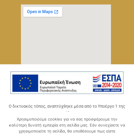
Ο δικτυακός τόπος, αναπτύχθηκε μέσα από το Υποέργο 1 της
πράξης
Χρησιμοποιούμε cookies για να σας προσφέρουμε την
«Ψηφιακό Οικοσύστημα Επιχειρηματικότητας του
καλύτερη δυνατή εμπειρία στη σελίδα μας. Εάν συνεχίσετε να
Επιμελητηρίου Αχαΐας» (ΟΠΣ 5045300)
,
χρησιμοποιείτε τη σελίδα, θα υποθέσουμε πως είστε
Επιχειρησιακό Πρόγραμμα «Δυτική Ελλάδα 2014-2020».