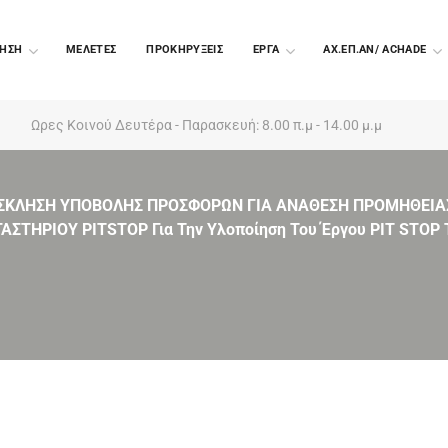
ΗΣΗ
ΜΕΛΕΤΕΣ
ΠΡΟΚΗΡΥΞΕΙΣ
EΡΓΑ
ΑΧ.ΕΠ.ΑΝ/ ACHADE
Ωρες Κοινού Δευτέρα - Παρασκευή: 8.00 π.μ - 14.00 μ.μ
ΣΚΛΗΣΗ ΥΠΟΒΟΛΗΣ ΠΡΟΣΦΟΡΩΝ ΓΙΑ ΑΝΑΘΕΣΗ ΠΡΟΜΗΘΕΙΑΣ
ΗΡΙΟΥ PITSTOP Για Την Υλοποίηση Του Έργου PIT STOP Του