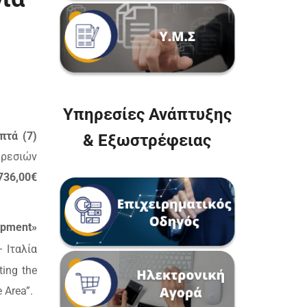
Υπηρεσίες Ανάπτυξης
πτά (7)
& Εξωστρέφειας
ρεσιών
736,00€
opment
»
 Ιταλία
ting
the
e
Area
”.