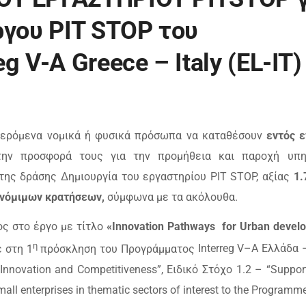
ργου PIT STOP του
 V-A Greece – Italy (EL-IT)
αφερόμενα
νομικά ή φυσικά πρόσωπα
να καταθέσουν
εντός ε
την προσφορά τους για την προμήθεια και παροχή υπη
της δράσης Δημιουργία του εργαστηρίου PIT STOP, αξίας
1.
 νόμιμων κρατήσεων,
σύμφωνα με τα ακόλουθα.
ς στο έργο με τίτλο
«
Innovation
Pathways
for
Urban
devel
η
 στη 1
πρόσκληση του Προγράμματος
Interreg
V
–
A
Ελλάδα –
Innovation
and
Competitiveness
”, Ειδικό Στόχο 1.2 – “
Suppor
mall
enterprises
in
thematic
sectors
of
interest
to
the
Programm