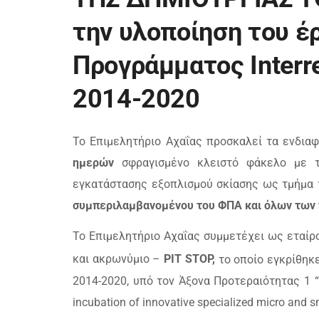
την υλοποίηση του έ
Προγράμματος Interreg
2014-2020
Το Επιμελητήριο Αχαΐας προσκαλεί τα ενδι
ημερών
σφραγισμένο κλειστό φάκελο με 
εγκατάστασης εξοπλισμού σκίασης ως τμήμα 
συμπεριλαμβανομένου του ΦΠΑ και όλων των
Το Επιμελητήριο Αχαΐας συμμετέχει ως εταίρο
και ακρωνύμιο –
PIT
STOP
,
το οποίο εγκρίθηκε
2014-2020, υπό τον Άξονα Προτεραιότητας 1 “
incubation
of
innovative
specialized
micro
and
s