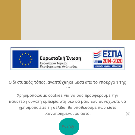
Ο δικτυακός τόπος, αναπτύχθηκε μέσα από το Υποέργο 1 της
πράξης
Χρησιμοποιούμε cookies για να σας προσφέρουμε την
«Ψηφιακό Οικοσύστημα Επιχειρηματικότητας του
καλύτερη δυνατή εμπειρία στη σελίδα μας. Εάν συνεχίσετε να
Επιμελητηρίου Αχαΐας» (ΟΠΣ 5045300)
,
χρησιμοποιείτε τη σελίδα, θα υποθέσουμε πως είστε
Επιχειρησιακό Πρόγραμμα «Δυτική Ελλάδα 2014-2020».
ικανοποιημένοι με αυτό.
Συγχρηματοδοτείται από την Ευρωπαϊκή Ένωση (Ευρωπαϊκό
Ταμείο Περιφερειακής Ανάπτυξης ΕΤΠΑ) και από εθνικούς
Εντάξει
πόρους μέσω του ΠΔΕ.