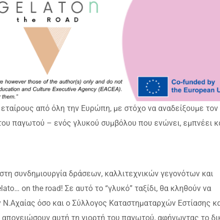
 εταίρους από όλη την Ευρώπη, με στόχο να αναδείξουμε τον
 του παγωτού – ενός γλυκού συμβόλου που ενώνει, εμπνέει κ
στη συνδημιουργία δράσεων, καλλιτεχνικών γεγονότων και
to… on the road! Σε αυτό το “γλυκό” ταξίδι, θα κληθούν να
Ν.Αχαίας όσο και ο Σύλλογος Καταστηματαρχών Εστίασης κα
 απογειώσουν αυτή τη γιορτή του παγωτού, αφήνωντας το δι