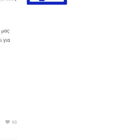
 μας
ι για
93