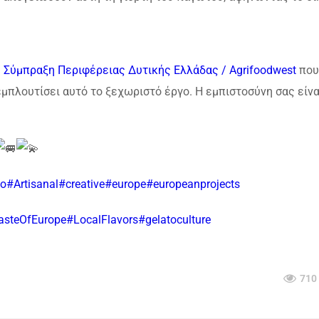
 Σύμπραξη Περιφέρειας Δυτικής Ελλάδας / Agrifoodwest
που
εμπλουτίσει αυτό το ξεχωριστό έργο. Η εμπιστοσύνη σας είνα
to
#Artisanal
#creative
#europe
#europeanprojects
asteOfEurope
#LocalFlavors
#gelatoculture
710