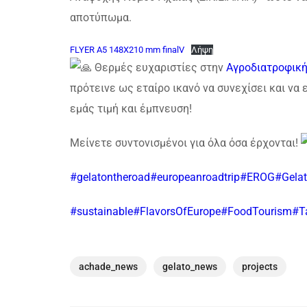
αποτύπωμα.
FLYER A5 148X210 mm finalV
Λήψη
Θερμές ευχαριστίες στην
Αγροδιατροφική
πρότεινε ως εταίρο ικανό να συνεχίσει και να 
εμάς τιμή και έμπνευση!
Μείνετε συντονισμένοι για όλα όσα έρχονται!
#gelatontheroad
#europeanroadtrip
#EROG
#Gela
#sustainable
#FlavorsOfEurope
#FoodTourism
#T
achade_news
gelato_news
projects