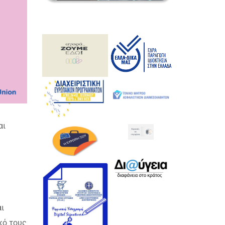
αι
ι
κό τους